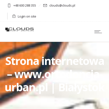
+48 600 288 355
clouds@clouds.pl
Login on site
Strona internetowa
– www.ortodoncja-
urban.pl | Białystok