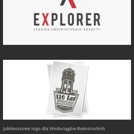
Projekty logo
Jubileuszowe logo dla Wodociągów Białostockich