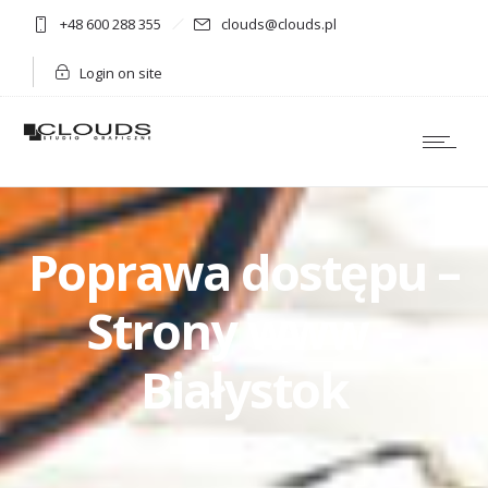
+48 600 288 355
clouds@clouds.pl
Login on site
Poprawa dostępu –
Strony www –
Białystok