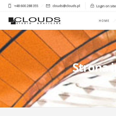
+48 600 288 355
clouds@clouds.pl
Login on site
HOME
Strona 