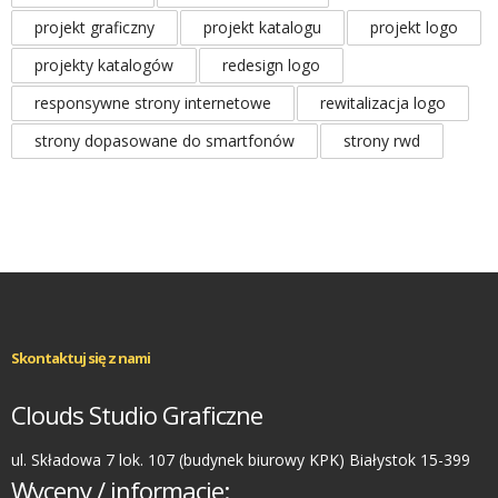
projekt graficzny
projekt katalogu
projekt logo
projekty katalogów
redesign logo
responsywne strony internetowe
rewitalizacja logo
strony dopasowane do smartfonów
strony rwd
Skontaktuj się z nami
Clouds Studio Graficzne
ul. Składowa 7 lok. 107 (budynek biurowy KPK) Białystok 15-399
Wyceny / informacje: