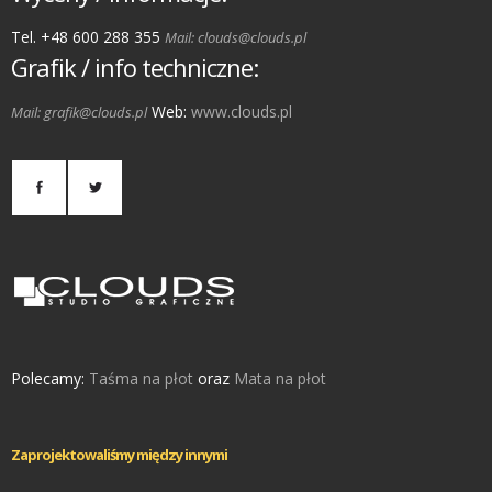
Tel. +48 600 288 355
Mail: clouds@clouds.pl
Grafik / info techniczne:
Web:
www.clouds.pl
Mail: grafik@clouds.pl
Polecamy:
Taśma na płot
oraz
Mata na płot
Zaprojektowaliśmy między innymi