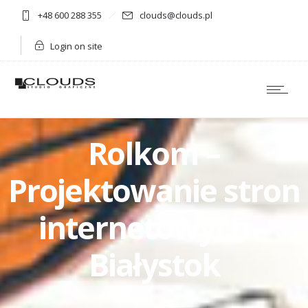
+48 600 288 355
clouds@clouds.pl
Login on site
Rolkom –
Projektowanie stron
internetowych –
Białystok