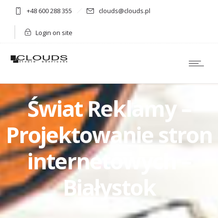
+48 600 288 355
clouds@clouds.pl
Login on site
Świat Reklamy –
Projektowanie stron
internetowych –
Białystok