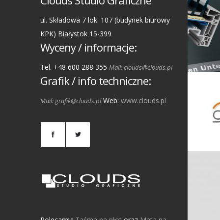
Clouds Studio Graficzne
ul. Składowa 7 lok. 107 (budynek biurowy
KPK) Białystok 15-399
Wyceny / informacje:
Tel. +48 600 288 355
Mail: clouds@clouds.pl
Grafik / info techniczne:
Web:
www.clouds.pl
Mail: grafik@clouds.pl
Polecamy:
Taśma na płot
oraz
Mata na