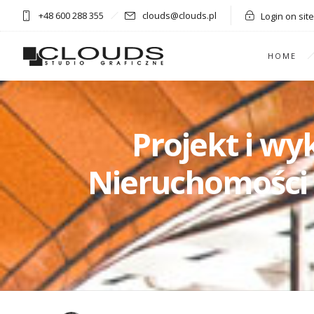
+48 600 288 355
clouds@clouds.pl
Login on site
HOME
Projekt i wy
Nieruchomości 