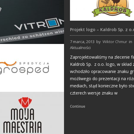
Projekt logo – Kaldrob Sp. z o.
7 marca, 2013
by
Wiktor Chmur
in
Aktualności
Projekty Katalogów
Zaprojektowaliśmy na zlecenie f
Kaldrob Sp. z o.o. logo, w skład 
wchodziło opracowanie znaku gr
możliwego do prezentacji na ró
mediach, stąd konieczne było st
czterech wersje znaku w
Projekty logo
Continue