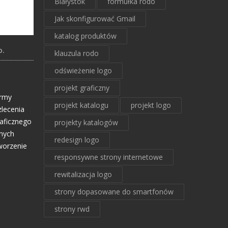
Białystok
formułka rodo
Jak skonfigurować Gmail
katalog produktów
o.
klauzula rodo
odświeżenie logo
projekt graficzny
irmy
projekt katalogu
projekt logo
zlecenia
aficznego
projekty katalogów
żnych
redesign logo
worzenie
responsywne strony internetowe
rewitalizacja logo
strony dopasowane do smartfonów
strony rwd