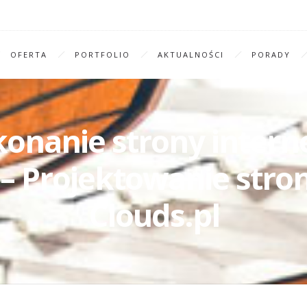
OFERTA
PORTFOLIO
AKTUALNOŚCI
PORADY
konanie strony inter
– Projektowanie stro
Clouds.pl