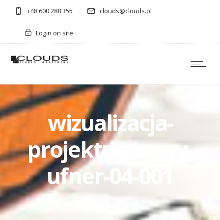
+48 600 288 355
clouds@clouds.pl
Login on site
wizualizacja-
projektu-strony-
ufner-04-001