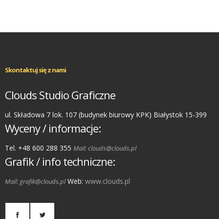
Skontaktuj się z nami
Clouds Studio Graficzne
ul. Składowa 7 lok. 107 (budynek biurowy KPK) Białystok 15-399
Wyceny / informacje:
Tel. +48 600 288 355
Mail: clouds@clouds.pl
Grafik / info techniczne:
Web:
www.clouds.pl
Mail: grafik@clouds.pl