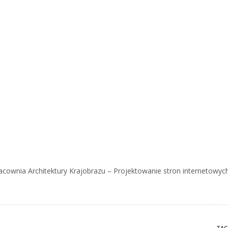
acownia Architektury Krajobrazu – Projektowanie stron internetowyc
TAG