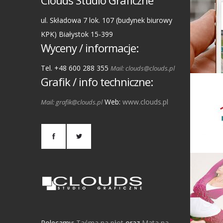
Clouds Studio Graficzne
ul. Składowa 7 lok. 107 (budynek biurowy
KPK) Białystok 15-399
Wyceny / informacje:
Tel. +48 600 288 355
Mail: clouds@clouds.pl
Grafik / info techniczne:
Web:
www.clouds.pl
Mail: grafik@clouds.pl
Polecamy:
Taśma na płot
oraz
Mata na