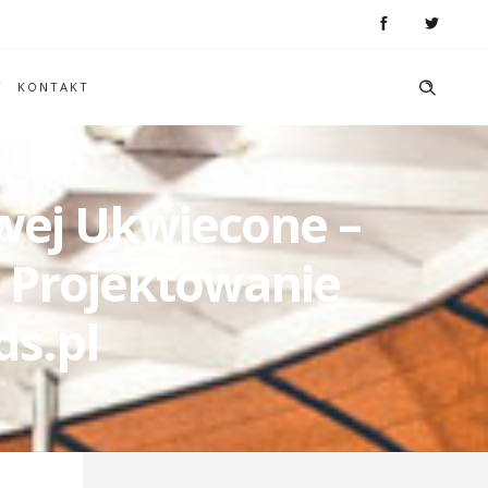
KONTAKT
owej Ukwiecone –
– Projektowanie
ds.pl