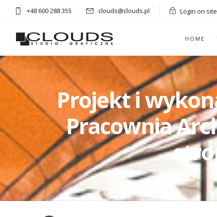
+48 600 288 355
clouds@clouds.pl
Login on site
HOME
Projekt i wykon
Pracownia Arch
stro