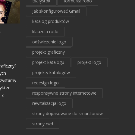
Białystok
formułka rodo
Jak skonfigurować Gmail
katalog produktów
klauzula rodo
y
odświeżenie logo
n
projekt graficzny
projekt katalogu
projekt logo
raficzny?
projekty katalogów
ych
rzystamy
redesign logo
yki ze
responsywne strony internetowe
 z
rewitalizacja logo
strony dopasowane do smartfonów
strony rwd