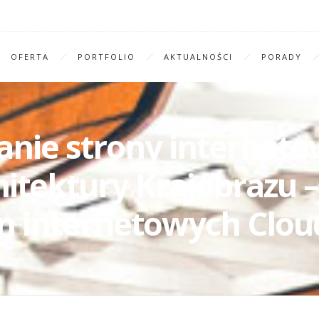
OFERTA
PORTFOLIO
AKTUALNOŚCI
PORADY
anie strony internet
itektury Krajobrazu 
n internetowych Clou