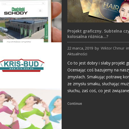
Projekt graficzny. Subtelna cz
kolosalna różnica…?
22 marca, 2019
by
Wiktor Chmur
i
Aktualności
Strony Internetowe
Co to jest dobry i słaby projekt g
Oceniając coś bazujemy na nasz
zmysłach. Smakując potrawę ko
ze zmysłu smaku, słuchając muz
słuchu, zaś coś, co jest związane
Projekty logo
Continue