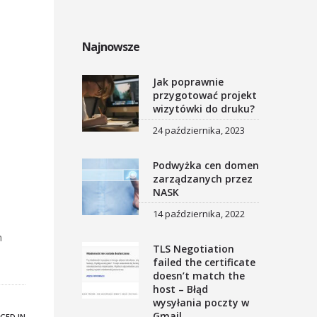
Najnowsze
Jak poprawnie
przygotować projekt
wizytówki do druku?
24 października, 2023
Podwyżka cen domen
zarządzanych przez
NASK
14 października, 2022
h
TLS Negotiation
failed the certificate
doesn’t match the
host – Błąd
wysyłania poczty w
Gmail
GED IN