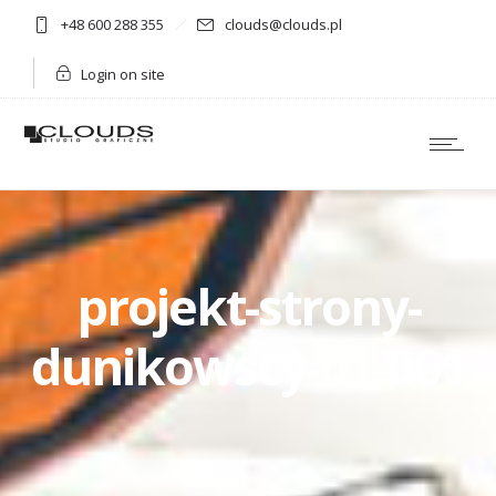
+48 600 288 355
clouds@clouds.pl
Login on site
projekt-strony-
dunikowscy-01-001