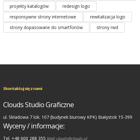
projekty katalogów
redesign logo
responsywne strony internetowe
rewitalizacja logo
strony dopasowane do smartfonów
strony rwd
Skontaktuj się z nami
Clouds Studio Graficzne
ul. Składowa 7 lok. 107 (budynek biurowy KPK) Białystok 15-399
Wyceny / informacje:
Tel. +48 600 288 355
Mail: clouds@clouds.pl