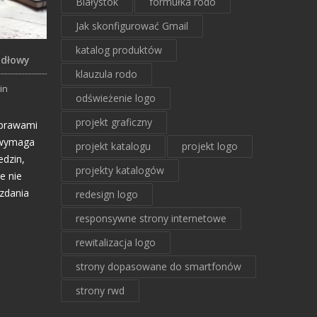
Białystok
formułka rodo
Jak skonfigurować Gmail
katalog produktów
ódłowy
klauzula rodo
in
odświeżenie logo
projekt graficzny
 prawami
h wymaga
projekt katalogu
projekt logo
edzin,
projekty katalogów
te nie
zdania
redesign logo
responsywne strony internetowe
rewitalizacja logo
strony dopasowane do smartfonów
strony rwd