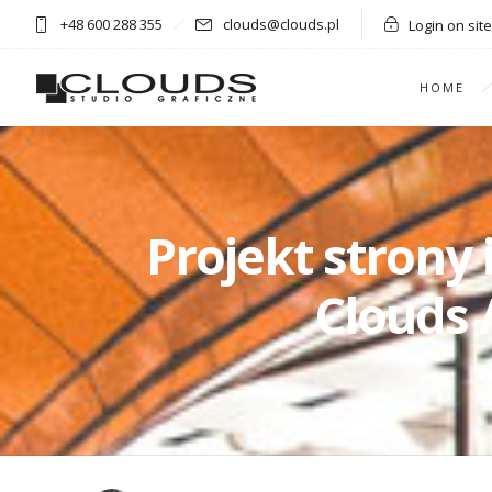
+48 600 288 355
clouds@clouds.pl
Login on site
HOME
Projekt strony
Clouds 