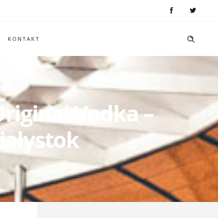
KONTAKT
riginal Vodka –
iałystok