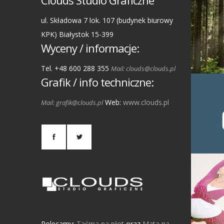
Clouds Studio Graficzne
ul. Składowa 7 lok. 107 (budynek biurowy
KPK) Białystok 15-399
Wyceny / informacje:
Tel. +48 600 288 355
Mail: clouds@clouds.pl
Grafik / info techniczne:
Web:
www.clouds.pl
Mail: grafik@clouds.pl
Polecamy:
Taśma na płot
oraz
Mata na