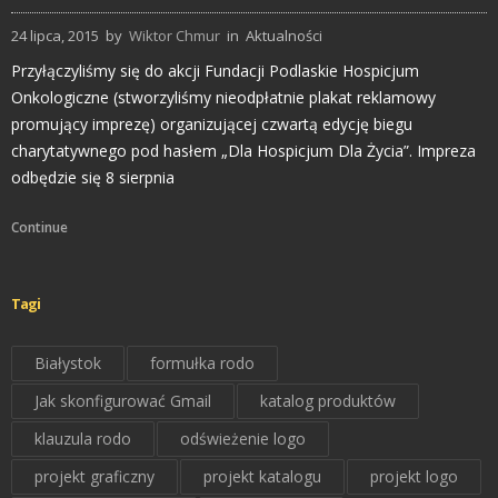
24 lipca, 2015
by
Wiktor Chmur
in
Aktualności
Przyłączyliśmy się do akcji Fundacji Podlaskie Hospicjum
Onkologiczne (stworzyliśmy nieodpłatnie plakat reklamowy
promujący imprezę) organizującej czwartą edycję biegu
charytatywnego pod hasłem „Dla Hospicjum Dla Życia”. Impreza
odbędzie się 8 sierpnia
Continue
Tagi
Białystok
formułka rodo
Jak skonfigurować Gmail
katalog produktów
klauzula rodo
odświeżenie logo
projekt graficzny
projekt katalogu
projekt logo