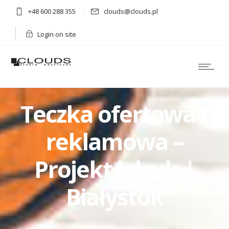
+48 600 288 355
clouds@clouds.pl
Login on site
Teczka ofertowa /
reklamowa –
Projekt i druk |
Białystok