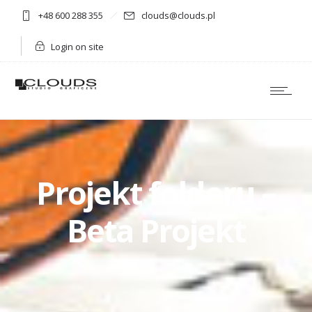
+48 600 288 355
clouds@clouds.pl
Login on site
Projekt folderu –
Beta Projekt