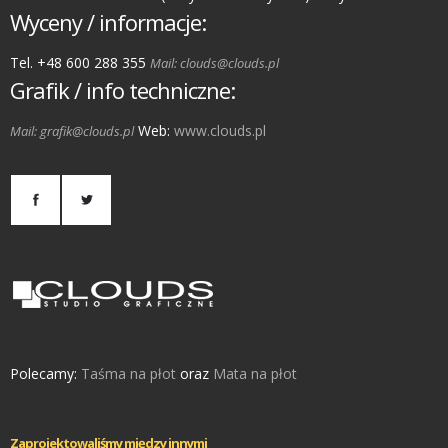
Wyceny / informacje:
Tel. +48 600 288 355
Mail: clouds@clouds.pl
Grafik / info techniczne:
Web:
www.clouds.pl
Mail: grafik@clouds.pl
Polecamy:
Taśma na płot
oraz
Mata na płot
Zaprojektowaliśmy między innymi