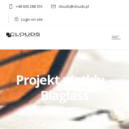
+48 600 288 355
clouds@clouds.pl
Login on site
Projekt ulotkiu –
Biaglass