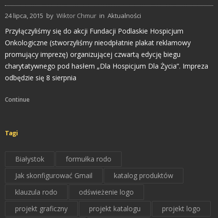
24 lipca, 2015
by
Wiktor Chmur
in
Aktualności
Przyłączyliśmy się do akcji Fundacji Podlaskie Hospicjum
Onkologiczne (stworzyliśmy nieodpłatnie plakat reklamowy
promujący imprezę) organizującej czwartą edycję biegu
charytatywnego pod hasłem „Dla Hospicjum Dla Życia”. Impreza
odbędzie się 8 sierpnia
Continue
Tagi
Białystok
formułka rodo
Jak skonfigurować Gmail
katalog produktów
klauzula rodo
odświeżenie logo
projekt graficzny
projekt katalogu
projekt logo