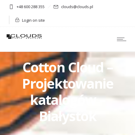
+48 600 288 355
clouds@clouds.pl
Login on site
Cotton Cloud –
Projektowanie
katalogów –
Białystok