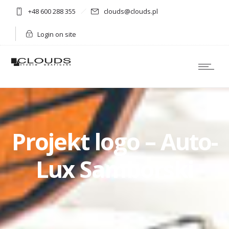
+48 600 288 355
clouds@clouds.pl
Login on site
Projekt logo – Auto-
Lux Samborski