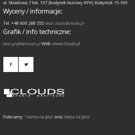
ul. Składowa 7 lok. 107 (budynek biurowy KPK) Białystok 15-399
Wyceny / informacje:
Tel. +48 600 288 355
Mail: clouds@clouds.pl
Grafik / info techniczne:
Web:
www.clouds.pl
Mail: grafik@clouds.pl
Polecamy:
Taśma na płot
oraz
Mata na płot