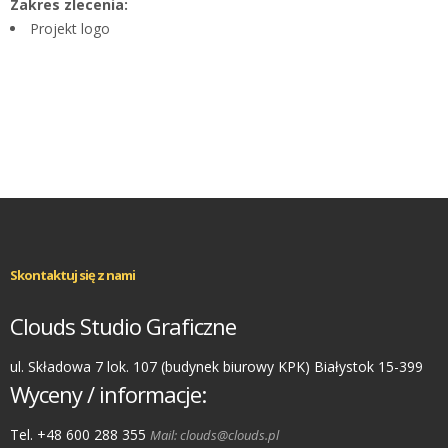
Zakres zlecenia:
Projekt logo
Skontaktuj się z nami
Clouds Studio Graficzne
ul. Składowa 7 lok. 107 (budynek biurowy KPK) Białystok 15-399
Wyceny / informacje:
Tel. +48 600 288 355
Mail: clouds@clouds.pl