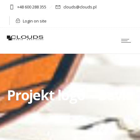
+48 600 288 355
clouds@clouds.pl
Login on site
Projekt logo – Bevia