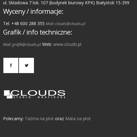
ul. Składowa 7 lok. 107 (budynek biurowy KPK) Białystok 15-399
Wyceny / informacje:
Tel. +48 600 288 355
Mail: clouds@clouds.pl
Grafik / info techniczne:
Web:
www.clouds.pl
Mail: grafik@clouds.pl
Polecamy:
Taśma na płot
oraz
Mata na płot