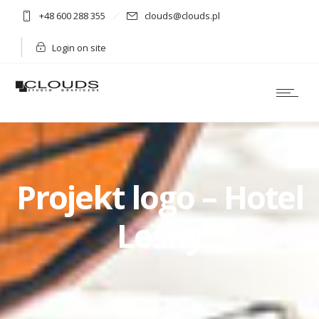
+48 600 288 355
clouds@clouds.pl
Login on site
Projekt logo – Hotel
Leśny