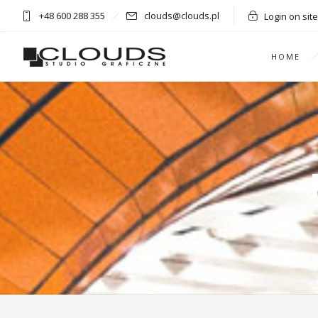
+48 600 288 355
clouds@clouds.pl
Login on site
HOME