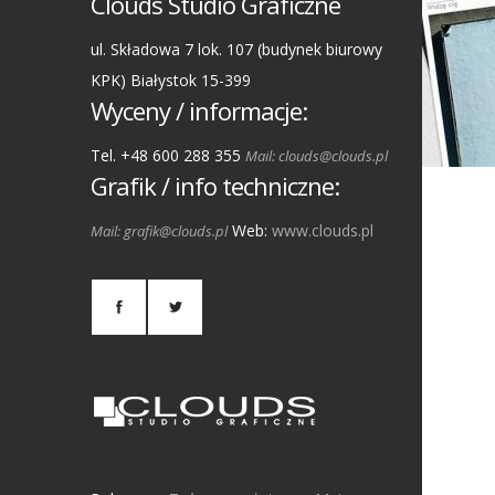
Clouds Studio Graficzne
ul. Składowa 7 lok. 107 (budynek biurowy
KPK) Białystok 15-399
Wyceny / informacje:
Tel. +48 600 288 355
Mail: clouds@clouds.pl
Grafik / info techniczne:
Web:
www.clouds.pl
Mail: grafik@clouds.pl