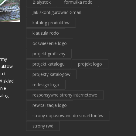
Białystok
formułka rodo
Jak skonfigurować Gmail
katalog produktów
klauzula rodo
odświeżenie logo
projekt graficzny
irmy
projekt katalogu
projekt logo
oduktów
u i
projekty katalogów
W skład
redesign logo
nie
responsywne strony internetowe
talog
rewitalizacja logo
strony dopasowane do smartfonów
strony rwd