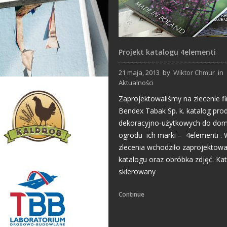
Projekt katalogu 4elementi
21 maja, 2013
by
Wiktor Chmur
in
Aktualności
Strony Internetowe
Zaprojektowaliśmy na zlecenie f
Bendex Tabak Sp. k. katalog pr
dekoracyjno-użytkowych do dom
ogrodu ich marki – 4elementi . 
zlecenia wchodziło zaprojektowa
katalogu oraz obróbka zdjęć. Ka
skierowany
Projekty logo
Continue