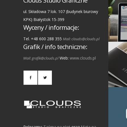
Clouds Studio Graficzne
ul. Składowa 7 lok. 107 (budynek biurowy
KPK) Białystok 15-399
Wyceny / informacje:
Tel. +48 600 288 355
Mail: clouds@clouds.pl
Grafik / info techniczne:
Web:
www.clouds.pl
Mail: grafik@clouds.pl
Polecamy:
Taśma na płot
oraz
Mata na