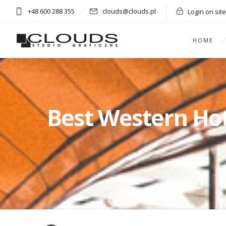
+48 600 288 355
clouds@clouds.pl
Login on site
HOME
Best Western Hote