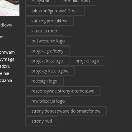
Białystok
formułka rodo
Jak skonfigurować Gmail
katalog produktów
ódłowy
klauzula rodo
in
odświeżenie logo
projekt graficzny
 prawami
h wymaga
projekt katalogu
projekt logo
edzin,
projekty katalogów
te nie
zdania
redesign logo
responsywne strony internetowe
rewitalizacja logo
strony dopasowane do smartfonów
strony rwd