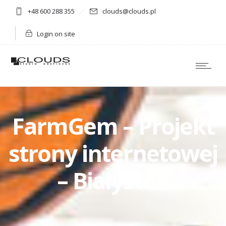
+48 600 288 355
clouds@clouds.pl
Login on site
FarmGem – Projekt
strony internetowej
– Białystok