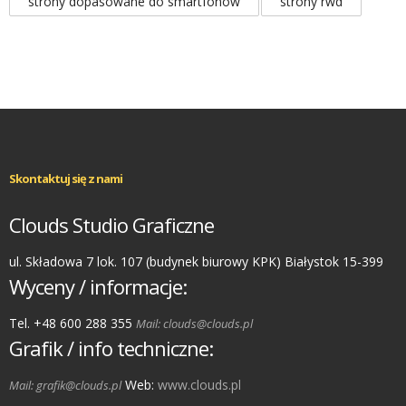
strony dopasowane do smartfonów
strony rwd
Skontaktuj się z nami
Clouds Studio Graficzne
ul. Składowa 7 lok. 107 (budynek biurowy KPK) Białystok 15-399
Wyceny / informacje:
Tel. +48 600 288 355
Mail: clouds@clouds.pl
Grafik / info techniczne:
Web:
www.clouds.pl
Mail: grafik@clouds.pl