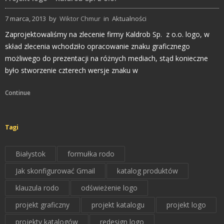
7 marca, 2013
by
Wiktor Chmur
in
Aktualności
Zaprojektowaliśmy na zlecenie firmy Kaldrob Sp. z o.o. logo, w
skład zlecenia wchodziło opracowanie znaku graficznego
możliwego do prezentacji na różnych mediach, stąd konieczne
było stworzenie czterech wersje znaku w
Continue
Tagi
Białystok
formułka rodo
Jak skonfigurować Gmail
katalog produktów
klauzula rodo
odświeżenie logo
projekt graficzny
projekt katalogu
projekt logo
projekty katalogów
redesign logo