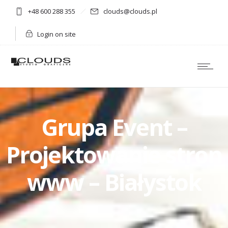
+48 600 288 355
clouds@clouds.pl
Login on site
Grupa Event –
Projektowanie stron
www – Białystok