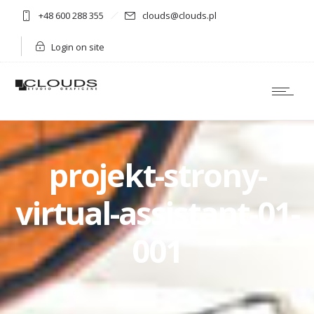
+48 600 288 355
clouds@clouds.pl
Login on site
projekt-strony-
virtual-assistant-01-
001