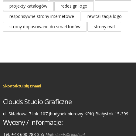
projekty katalogów
redesign logo
responsywne strony internetowe
rewitalizacja logo
strony dopasowane do smartfonów
strony rwd
Skontaktuj się z nami
Clouds Studio Graficzne
ul. Składowa 7 lok. 107 (budynek biurowy KPK) Białystok 15-399
Wyceny / informacje:
Tel. +48 600 288 355
Mail: clouds@clouds.pl