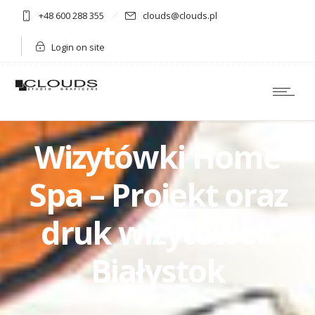
+48 600 288 355
clouds@clouds.pl
Login on site
Wizytówki Home
Spa – Projekt oraz
druk wizytówek
Białystok